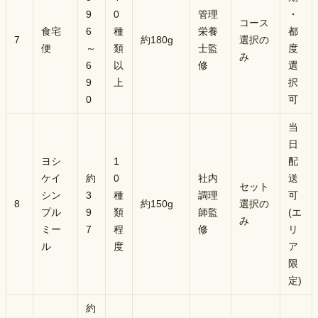
9
0
管理
・
コース
食宅
6
種
栄養
都
7
約180g
選択の
便
～
類
士監
度
み
6
以
修
選
9
上
択
0
可
当
日
ヨシ
1
配
ケイ
約
0
社内
送
セット
シン
3
種
調理
可
8
約150g
選択の
プル
9
類
師監
(エ
み
ミー
7
程
修
リ
ル
度
ア
限
定)
約