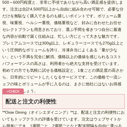
500～600円程度と、非常に手頃でありながら高い満足感を提供しま
す。注文は
合計4,500円以上から自由に組み合わせ可能
で、必要な分
だけを無駄なく購入できるのも嬉しいポイントです。ボリューム重
視、味重視、ヘルシー重視、価格重視など、好みに合わせた
お任せ
セレクトプラン
も用意されており、選ぶ手間を省きつつ自分に最適
な内容が自動で届く仕組みは、忙しい方にとって大きな魅力です。
プレミアムコースでは300g以上、レギュラーコースでも270g以上と
いう
圧倒的なボリューム
を誇り、冷凍弁当によくある「量が少な
い」という不満を完全に解消。価格以上の価値を感じられるコスト
パフォーマンスの高さは、利用者から絶大な支持を受けています。
初めての方でも気軽に試せる価格設定と、1食ごとの満足度の高さか
ら、日常的にリピートしたくなるサービスです。この価格で一流シ
ェフの味とボリュームが手に入るのは、まさに
他社にはないお得感
と言えるでしょう。
配送と注文の利便性
**Oisie Dining（オイシエダイニング）**は、配送と注文の利便性にお
いてもトップクラスの評価を受けています。注文はウェブサイトか
ら簡単にでき、
1週間ごと、2週間ごとなど配送間隔を自由に選べる