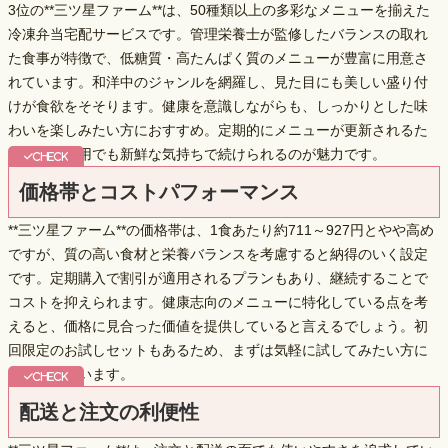
3位の**三ツ星ファーム**は、
50種類以上の多彩なメニュー
を揃えた
冷凍弁当宅配サービスです。管理栄養士が監修したバランスの取れ
た食事が特徴で、低糖質・高たんぱく質のメニューが豊富に用意さ
れています。和洋中のジャンルを網羅し、見た目にも美しい盛り付
けが食欲をそそります。健康を意識しながらも、しっかりとした味
わいを楽しみたい方におすすめ。定期的にメニューが更新されるた
め、長期利用でも新鮮な気持ちで続けられるのが魅力です。
価格帯とコストパフォーマンス
**三ツ星ファーム**の価格帯は、1食あたり約711～927円とやや高め
ですが、
質の高い食材と栄養バランス
を考慮すると納得のいく設定
です。定期購入で割引が適用されるプランもあり、継続することで
コストを抑えられます。健康志向のメニューに特化している点を考
えると、価格に見合った価値を提供していると言えるでしょう。初
回限定のお試しセットもあるため、まずは気軽に試してみたい方に
も対応しています。
配送と注文の利便性