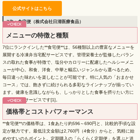
公式サイトはこちら
7位：食宅便（株式会社日清医療食品）
メニューの特徴と種類
7位にランクインした**食宅便**は、
56種類以上の豊富なメニュー
を
展開する冷凍弁当宅配サービスです。管理栄養士が監修したバラン
スの取れた食事が特徴で、塩分やカロリーに配慮したヘルシーメニ
ューが中心。和食、洋食、中華と幅広いジャンルから選べるため、
毎日違った味わいを楽しむことが可能です。特に人気の「おまかせ
コース」では、飽きずに続けられる多彩なラインナップが揃ってい
ます。健康を意識しながらも、しっかりとした食事を摂りたい方に
おすすめのサービスです[1]。
価格帯とコストパフォーマンス
**食宅便**の価格帯は、1食あたり約596～690円と、比較的手頃な設
定が魅力です。最低注文金額は2,760円（4食分）からと、気軽に始
めやすいのもポイント。定期購入の「らくらく定期便」を選ぶと送