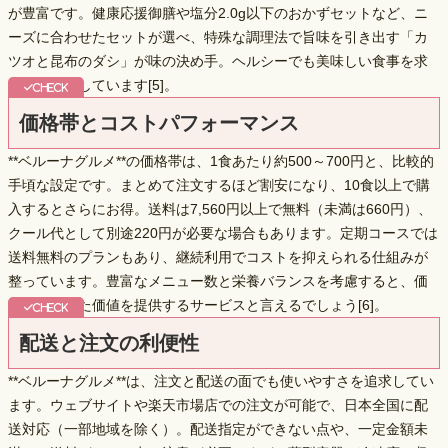
が豊富です。健康応援御膳や塩分2.0g以下のおかずセットなど、ニ
ーズに合わせたセットが選べ、特殊な調理法で旨味を引き出す「カ
ツオと昆布のダシ」が味の決め手。ヘルシーでも美味しい食事を求
める方に適しています[5]。
価格帯とコストパフォーマンス
**ベルーナグルメ**の価格帯は、1食あたり約500～700円と、比較的
手頃な設定です。まとめて注文するほど割安になり、10食以上で購
入するとさらにお得。送料は7,560円以上で無料（未満は660円）、
クール代として別途220円が必要な場合もあります。定期コースでは
送料無料のプランもあり、
継続利用でコストを抑えられる
仕組みが
整っています。豊富なメニュー数と栄養バランスを考慮すると、価
格に見合った価値を提供するサービスと言えるでしょう[6]。
配送と注文の利便性
**ベルーナグルメ**は、注文と配送の面でも使いやすさを追求してい
ます。ウェブサイトや楽天市場店での注文が可能で、
日本全国に配
送対応
（一部地域を除く）。配送指定ができない点や、一定金額未