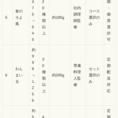
4
2
期
7
0
社内
・
食の
コース
5
種
調理
都
5
そよ
約180g
選択の
～
類
師監
度
風
み
6
以
修
選
4
上
択
5
可
約
9
3
定
9
0
専属
期
わん
8
セット
種
料理
配
6
まい
～
約200g
選択の
類
人監
送
る
1,
み
以
修
対
2
上
応
5
6
約
定
5
4
期