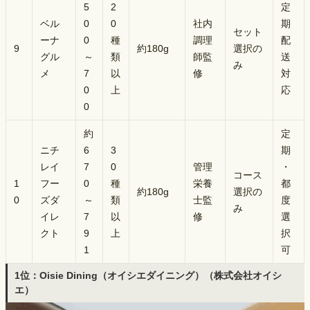
5
2
定
ベル
0
0
社内
期
セット
ーナ
0
種
調理
配
9
約180g
選択の
グル
～
類
師監
送
み
メ
7
以
修
対
0
上
応
0
約
定
ニチ
6
3
期
レイ
7
0
管理
・
コース
1
フー
0
種
栄養
都
約180g
選択の
0
ズダ
～
類
士監
度
み
イレ
7
以
修
選
クト
9
上
択
1
可
1位：Oisie Dining（オイシエダイニング）（株式会社オイシ
エ）