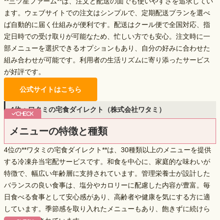
**三ツ星ファーム**は、注文と配送の面でも使いやすさを追求してい
ます。ウェブサイトでの注文はシンプルで、定期配送プランを選べ
ば自動的に届く仕組みが便利です。配送はクール便で全国対応、
指
定日時での受け取り
が可能なため、忙しい方でも安心。注文時に一
部メニューを選択できるオプションもあり、自分の好みに合わせた
組み合わせが可能です。利用者の生活リズムに寄り添ったサービス
が好評です。
公式サイトはこちら
4位：ワタミの宅食ダイレクト（株式会社ワタミ）
メニューの特徴と種類
4位の**ワタミの宅食ダイレクト**は、
30種類以上のメニュー
を提供
する冷凍弁当宅配サービスです。和食を中心に、家庭的な味わいが
特徴で、幅広い年齢層に支持されています。管理栄養士が設計した
バランスの良い食事は、塩分やカロリーに配慮した内容が豊富。毎
日食べる食事として安心感があり、高齢者や健康を気にする方に適
しています。季節感を取り入れたメニューもあり、飽きずに続けら