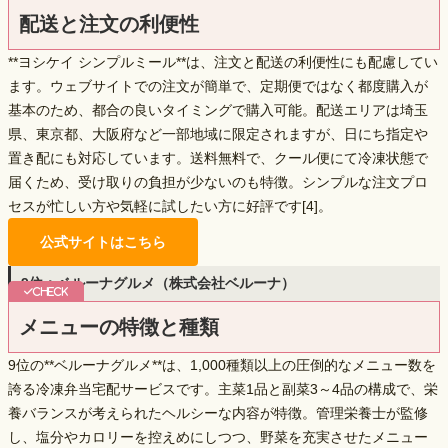
配送と注文の利便性
**ヨシケイ シンプルミール**は、注文と配送の利便性にも配慮してい
ます。ウェブサイトでの注文が簡単で、定期便ではなく都度購入が
基本のため、
都合の良いタイミングで購入可能
。配送エリアは埼玉
県、東京都、大阪府など一部地域に限定されますが、日にち指定や
置き配にも対応しています。送料無料で、クール便にて冷凍状態で
届くため、受け取りの負担が少ないのも特徴。シンプルな注文プロ
セスが忙しい方や気軽に試したい方に好評です[4]。
公式サイトはこちら
9位：ベルーナグルメ（株式会社ベルーナ）
メニューの特徴と種類
9位の**ベルーナグルメ**は、
1,000種類以上の圧倒的なメニュー数
を
誇る冷凍弁当宅配サービスです。主菜1品と副菜3～4品の構成で、栄
養バランスが考えられたヘルシーな内容が特徴。管理栄養士が監修
し、塩分やカロリーを控えめにしつつ、野菜を充実させたメニュー