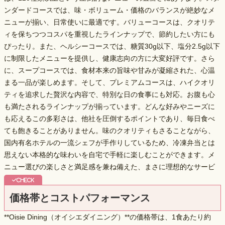
ンダードコースでは、味・ボリューム・価格のバランスが絶妙なメ
ニューが揃い、日常使いに最適です。バリューコースは、クオリテ
ィを保ちつつコスパを重視したラインナップで、節約したい方にも
ぴったり。また、ヘルシーコースでは、
糖質30g以下、塩分2.5g以下
に制限したメニューを提供し、健康志向の方に大変好評です。さら
に、スープコースでは、食材本来の旨味や甘みが凝縮された、心温
まる一品が楽しめます。そして、プレミアムコースは、
ハイクオリ
ティを追求した贅沢な内容
で、特別な日の食事にも対応。お腹も心
も満たされるラインナップが揃っています。どんな好みやニーズに
も応えるこの多彩さは、他社を圧倒するポイントであり、毎日食べ
ても飽きることがありません。味のクオリティもさることながら、
国内有名ホテルの一流シェフが手作り
しているため、冷凍弁当とは
思えない本格的な味わいを自宅で手軽に楽しむことができます。メ
ニュー選びの楽しさと満足感を兼ね備えた、まさに理想的なサービ
スです。
価格帯とコストパフォーマンス
**Oisie Dining（オイシエダイニング）**の価格帯は、1食あたり約