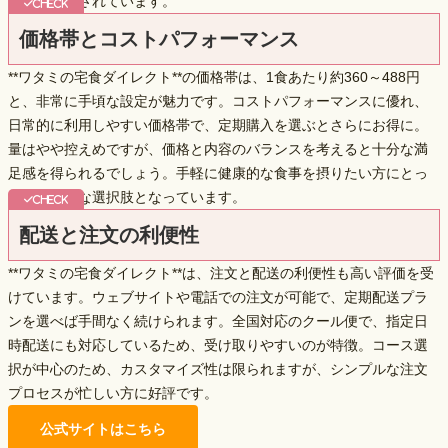
れる工夫がされています。
価格帯とコストパフォーマンス
**ワタミの宅食ダイレクト**の価格帯は、1食あたり約360～488円
と、
非常に手頃
な設定が魅力です。コストパフォーマンスに優れ、
日常的に利用しやすい価格帯で、定期購入を選ぶとさらにお得に。
量はやや控えめですが、価格と内容のバランスを考えると十分な満
足感を得られるでしょう。手軽に健康的な食事を摂りたい方にとっ
て、経済的な選択肢となっています。
配送と注文の利便性
**ワタミの宅食ダイレクト**は、注文と配送の利便性も高い評価を受
けています。ウェブサイトや電話での注文が可能で、定期配送プラ
ンを選べば手間なく続けられます。全国対応のクール便で、
指定日
時配送
にも対応しているため、受け取りやすいのが特徴。コース選
択が中心のため、カスタマイズ性は限られますが、シンプルな注文
プロセスが忙しい方に好評です。
公式サイトはこちら