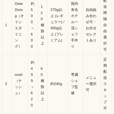
配
Oisie
約
国内
1
送
Dinin
5
270g以
有名
自由組
2
間
g（オ
0
上 (レギ
ホテ
み合わ
0
隔
イシ
0
ュラー) /
ル一
せ可・
1
種
自
エダ
～
300g以
流シ
お任せ
類
由
イニ
6
上 (プレ
ェフ
セレク
以
選
ン
0
ミアム)
手作
トあり
上
択
グ）
0
り
可
定
約
期
4
6
配
nosh
9
0
専属
メニュ
送
（ナ
9
種
シェ
2
約240g
ー選択
ス
ッシ
～
類
フ監
可
キ
ュ）
6
以
修
ッ
2
上
プ
0
可