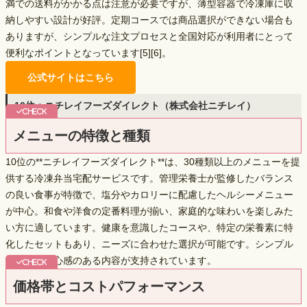
満での送料がかかる点は注意が必要ですが、薄型容器で冷凍庫に収
納しやすい設計が好評。定期コースでは商品選択ができない場合も
ありますが、シンプルな注文プロセスと全国対応が利用者にとって
便利なポイントとなっています[5][6]。
公式サイトはこちら
10位：ニチレイフーズダイレクト（株式会社ニチレイ）
メニューの特徴と種類
10位の**ニチレイフーズダイレクト**は、
30種類以上のメニュー
を提
供する冷凍弁当宅配サービスです。管理栄養士が監修したバランス
の良い食事が特徴で、塩分やカロリーに配慮したヘルシーメニュー
が中心。和食や洋食の定番料理が揃い、家庭的な味わいを楽しみた
い方に適しています。健康を意識したコースや、特定の栄養素に特
化したセットもあり、ニーズに合わせた選択が可能です。シンプル
ながらも安心感のある内容が支持されています。
価格帯とコストパフォーマンス