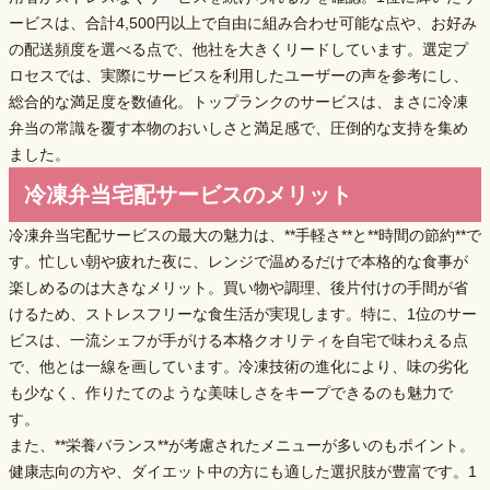
ービスは、
合計4,500円以上で自由に組み合わせ可能
な点や、
お好み
の配送頻度を選べる
点で、他社を大きくリードしています。選定プ
ロセスでは、実際にサービスを利用したユーザーの声を参考にし、
総合的な満足度を数値化。トップランクのサービスは、まさに冷凍
弁当の常識を覆す
本物のおいしさと満足感
で、圧倒的な支持を集め
ました。
冷凍弁当宅配サービスのメリット
冷凍弁当宅配サービスの最大の魅力は、**手軽さ**と**時間の節約**で
す。忙しい朝や疲れた夜に、レンジで温めるだけで本格的な食事が
楽しめるのは大きなメリット。買い物や調理、後片付けの手間が省
けるため、ストレスフリーな食生活が実現します。特に、1位のサー
ビスは、
一流シェフが手がける本格クオリティ
を自宅で味わえる点
で、他とは一線を画しています。冷凍技術の進化により、味の劣化
も少なく、作りたてのような美味しさをキープできるのも魅力で
す。
また、**栄養バランス**が考慮されたメニューが多いのもポイント。
健康志向の方や、ダイエット中の方にも適した選択肢が豊富です。1