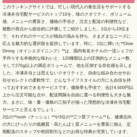
このランキングサイトでは、忙しい現代人の食生活をサポートする
冷凍弁当宅配サービスのトップ10を、味のクオリティ、ボリューム
感、メニューの豊富さ、価格の手頃さ、注文と配送の利便性など、
複数の視点から総合的に評価してご紹介しました。1位から10位ま
で、それぞれのサービスが独自の強みを持ち、さまざまなニーズに
応える魅力的な選択肢を提供しています。特に、1位に輝いた**Oisie
Dining（オイシエダイニング）**は、
国内有名ホテルの一流シェフが
手作りする本格的な味わい
と、
120種類以上の圧倒的なメニュー数
、
そして
270g以上の満足ボリューム
で、他を圧倒する存在感を示しま
した。冷凍弁当とは思えないクオリティと、自由な組み合わせやお
任せセレクトの柔軟性で、どんなライフスタイルの方にも自信を持
っておすすめできるサービスです。価格帯も手頃で、合計4,500円以
上から注文可能な点や、配送間隔を自由に選べる利便性も大きな魅
力。まさに、味・量・価格の三拍子が揃った理想的な冷凍弁当宅配
サービスと言えるでしょう。
2位の**nosh（ナッシュ）**や3位の**三ツ星ファーム**も、健康志向
の方にぴったりの低糖質・高たんぱく質メニューを豊富に揃え、定
期配送のスキップや初回割引などのお得な特典が充実しています。