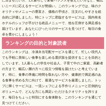
に済ませたい方、1人暮らしで栄養バランスを整えたい方など、幅広
いニーズに応えるサービスが勢揃い。このランキングでは、味のク
オリティやメニューの豊富さ、価格の手頃さ、注文のしやすさを総
合的に評価しました。特にトップに君臨するサービスは、
国内有名
ホテルのシェフが手がける絶品メニュー
で、他を圧倒する満足感を
届けています。あなたにぴったりのサービスを見つけて、毎日の食
卓を豊かにしましょう！
ランキングの目的と対象読者
このランキングは、冷凍弁当宅配サービスを通じて、忙しい現代人
でも手軽に美味しい食事を楽しめる選択肢を提供することを目的と
しています。1人暮らしの学生や社会人、子育て中のご家庭、高齢者
の方まで、幅広い層の方々に役立つ情報を届けたいと考えていま
す。特に、食事の準備に時間を取れない方や、健康的で満足感のあ
る食事を求める方に向けて、最適なサービスを厳選しました。トッ
プに輝くサービスは、
一流シェフによる手作りメニュー
と
圧倒的な
ボリューム
で、どんな方にも満足いただけるクオリティを誇りま
す。毎日をちょっと特別にする食体験を、このランキングを通じて
見つけてください。