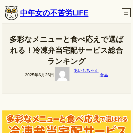
内
中年女の不苦労LIFE
容
を
ス
キ
多彩なメニューと食べ応えで選ば
ッ
れる！冷凍弁当宅配サービス総合
プ
ランキング
あいもちゃん
2025年6月26日
食品