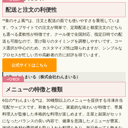
配送と注文の利便性
**食のそよ風**は、注文と配送の面でも使いやすさを重視していま
す。ウェブサイトでの注文が簡単で、定期配送と都度注文のどちら
も選べる柔軟性が特徴です。クール便で全国対応、
指定日時での配
送
も可能なので、受け取りのタイミングを調整しやすいです。コー
ス選択が中心のため、カスタマイズ性は限られますが、シンプルな
プロセスが忙しい方や高齢者の方に好評を得ています。
公式サイトはこちら
6位：わんまいる（株式会社わんまいる）
メニューの特徴と種類
6位の**わんまいる**は、
30種類以上のメニュー
を提供する冷凍弁当
宅配サービスです。和食を中心に、家庭的な味わいが特徴で、専属
料理人が監修した本格的な料理が楽しめます。主菜と副菜がセット
になったバランスの良い内容で、健康を意識したメニューが豊富。
地域の食材や季節感を取り入れた料理もあり、毎日食べても飽きな