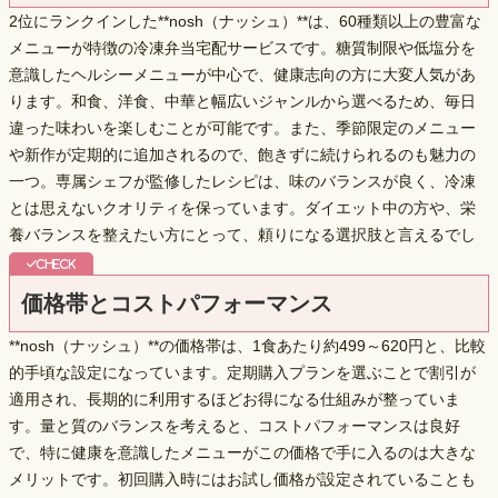
2位にランクインした**nosh（ナッシュ）**は、
60種類以上の豊富な
メニュー
が特徴の冷凍弁当宅配サービスです。糖質制限や低塩分を
意識したヘルシーメニューが中心で、健康志向の方に大変人気があ
ります。和食、洋食、中華と幅広いジャンルから選べるため、毎日
違った味わいを楽しむことが可能です。また、季節限定のメニュー
や新作が定期的に追加されるので、飽きずに続けられるのも魅力の
一つ。専属シェフが監修したレシピは、味のバランスが良く、冷凍
とは思えないクオリティを保っています。ダイエット中の方や、栄
養バランスを整えたい方にとって、頼りになる選択肢と言えるでし
ょう。
価格帯とコストパフォーマンス
**nosh（ナッシュ）**の価格帯は、1食あたり約499～620円と、比較
的手頃な設定になっています。定期購入プランを選ぶことで割引が
適用され、長期的に利用するほどお得になる仕組みが整っていま
す。量と質のバランスを考えると、コストパフォーマンスは良好
で、特に
健康を意識したメニュー
がこの価格で手に入るのは大きな
メリットです。初回購入時にはお試し価格が設定されていることも