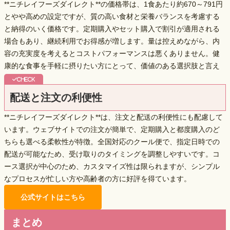
**ニチレイフーズダイレクト**の価格帯は、1食あたり約670～791円
とやや高めの設定ですが、
質の高い食材と栄養バランス
を考慮する
と納得のいく価格です。定期購入やセット購入で割引が適用される
場合もあり、継続利用でお得感が増します。量は控えめながら、内
容の充実度を考えるとコストパフォーマンスは悪くありません。健
康的な食事を手軽に摂りたい方にとって、価値のある選択肢と言え
るでしょう。
配送と注文の利便性
**ニチレイフーズダイレクト**は、注文と配送の利便性にも配慮して
います。ウェブサイトでの注文が簡単で、定期購入と都度購入のど
ちらも選べる柔軟性が特徴。全国対応のクール便で、
指定日時での
配送
が可能なため、受け取りのタイミングを調整しやすいです。コ
ース選択が中心のため、カスタマイズ性は限られますが、シンプル
なプロセスが忙しい方や高齢者の方に好評を得ています。
公式サイトはこちら
まとめ