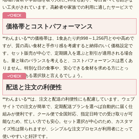
い工夫がされています。高齢者や家族での利用に適したサービスで
す。
価格帯とコストパフォーマンス
**わんまいる**の価格帯は、1食あたり約998～1,256円とやや高めで
すが、
質の高い食材と手作り感
を考慮すると納得のいく価格設定で
す。セット販売が中心で、定期購入を選ぶと割引が適用される場合
も。量と味のバランスを考えると、コストパフォーマンスは悪くあ
りません。特別な日の食事や、安心できる食材を求める方にとっ
て、価値のある選択肢と言えるでしょう。
配送と注文の利便性
**わんまいる**は、注文と配送の利便性にも配慮しています。ウェブ
サイトでの注文が簡単で、定期配送プランを選べば自動的に届く仕
組みが便利です。クール便で全国対応、
指定日時での受け取り
が可
能なため、忙しい方でも安心。セット選択が中心のため、カスタマ
イズ性は限られますが、シンプルな注文プロセスが利用者にとって
使いやすいと好評です。