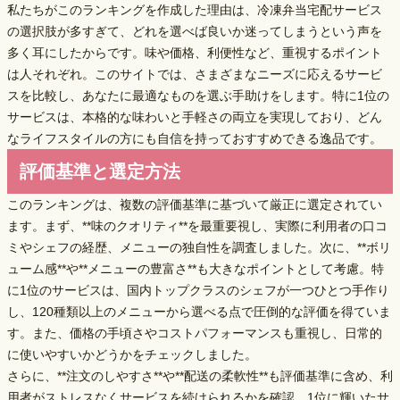
私たちがこのランキングを作成した理由は、冷凍弁当宅配サービス
の選択肢が多すぎて、どれを選べば良いか迷ってしまうという声を
多く耳にしたからです。味や価格、利便性など、重視するポイント
は人それぞれ。このサイトでは、さまざまなニーズに応えるサービ
スを比較し、あなたに最適なものを選ぶ手助けをします。特に1位の
サービスは、
本格的な味わいと手軽さの両立
を実現しており、どん
なライフスタイルの方にも自信を持っておすすめできる逸品です。
評価基準と選定方法
このランキングは、複数の評価基準に基づいて厳正に選定されてい
ます。まず、**味のクオリティ**を最重要視し、実際に利用者の口コ
ミやシェフの経歴、メニューの独自性を調査しました。次に、**ボリ
ューム感**や**メニューの豊富さ**も大きなポイントとして考慮。特
に1位のサービスは、
国内トップクラスのシェフが一つひとつ手作り
し、
120種類以上のメニュー
から選べる点で圧倒的な評価を得ていま
す。また、価格の手頃さやコストパフォーマンスも重視し、日常的
に使いやすいかどうかをチェックしました。
さらに、**注文のしやすさ**や**配送の柔軟性**も評価基準に含め、利
用者がストレスなくサービスを続けられるかを確認。1位に輝いたサ