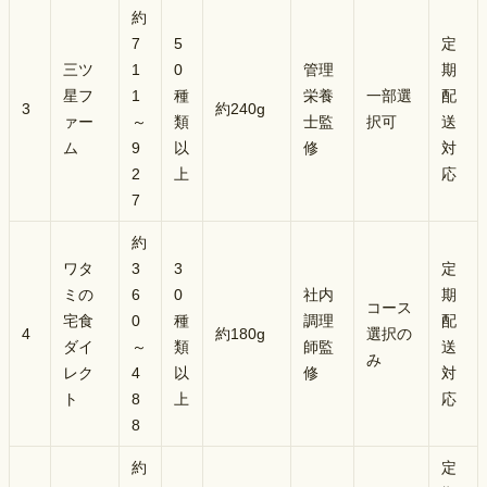
約
7
5
定
三ツ
1
0
管理
期
星フ
1
種
栄養
一部選
配
3
約240g
ァー
～
類
士監
択可
送
ム
9
以
修
対
2
上
応
7
約
ワタ
3
3
定
ミの
6
0
社内
期
コース
宅食
0
種
調理
配
4
約180g
選択の
ダイ
～
類
師監
送
み
レク
4
以
修
対
ト
8
上
応
8
約
定