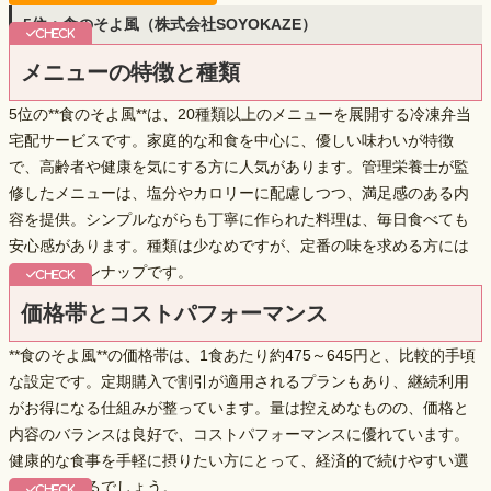
5位：食のそよ風（株式会社SOYOKAZE）
メニューの特徴と種類
5位の**食のそよ風**は、
20種類以上のメニュー
を展開する冷凍弁当
宅配サービスです。家庭的な和食を中心に、優しい味わいが特徴
で、高齢者や健康を気にする方に人気があります。管理栄養士が監
修したメニューは、塩分やカロリーに配慮しつつ、満足感のある内
容を提供。シンプルながらも丁寧に作られた料理は、毎日食べても
安心感があります。種類は少なめですが、定番の味を求める方には
十分なラインナップです。
価格帯とコストパフォーマンス
**食のそよ風**の価格帯は、1食あたり約475～645円と、比較的手頃
な設定です。定期購入で割引が適用されるプランもあり、
継続利用
がお得
になる仕組みが整っています。量は控えめなものの、価格と
内容のバランスは良好で、コストパフォーマンスに優れています。
健康的な食事を手軽に摂りたい方にとって、経済的で続けやすい選
択肢と言えるでしょう。