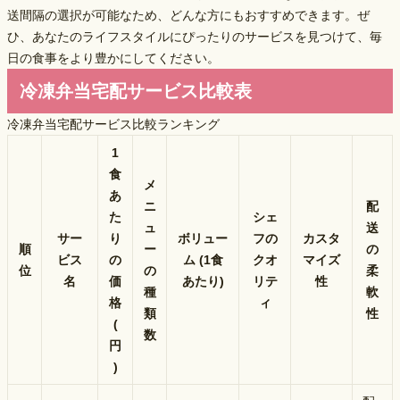
送間隔の選択
が可能なため、どんな方にもおすすめできます。ぜ
ひ、あなたのライフスタイルにぴったりのサービスを見つけて、毎
日の食事をより豊かにしてください。
冷凍弁当宅配サービス比較表
冷凍弁当宅配サービス比較ランキング
1
食
メ
あ
ニ
配
た
シェ
ュ
送
サー
り
ボリュー
フの
カスタ
順
ー
の
ビス
の
ム (1食
クオ
マイズ
位
の
柔
名
価
あたり)
リテ
性
種
軟
格
ィ
類
性
(
数
円
)