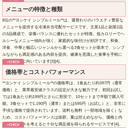
メニューの特徴と種類
8位の**ヨシケイ シンプルミール**は、
週替わりのバラエティ豊富な
メニュー
を提供する冷凍弁当宅配サービスです。主菜1品と副菜2品
の3品構成で、栄養バランスに優れたセットが特徴。低カロリーでヘ
ルシーなメニュー傾向が強く、家庭的な味付けが好評です。和食、
洋食、中華と幅広いジャンルから選べる3食セットが基本で、シンプ
ルながらも満足感のある内容を提供。健康を意識した食事を手軽に
摂りたい方に向いています[3][4]。
価格帯とコストパフォーマンス
**ヨシケイ シンプルミール**の価格帯は、1食あたり約397円（通常
価格）と、
業界最安値クラス
の設定が大きな魅力です。初回お試し
では1食あたり約199円とさらに割安で、10セットまで半額で購入可
能。3食セットで1,190円（通常）または595円（お試し）と、非常に
手頃な価格で提供されています。送料も無料（一部地域を除く）な
ため、コストパフォーマンスは抜群。量は控えめながら、価格と内
容のバランスを考えると十分な満足感を得られるサービスです[4]。