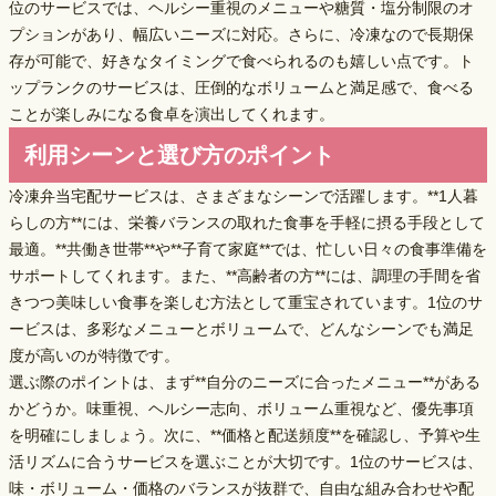
位のサービスでは、
ヘルシー重視のメニュー
や
糖質・塩分制限
のオ
プションがあり、幅広いニーズに対応。さらに、冷凍なので長期保
存が可能で、好きなタイミングで食べられるのも嬉しい点です。ト
ップランクのサービスは、
圧倒的なボリュームと満足感
で、食べる
ことが楽しみになる食卓を演出してくれます。
利用シーンと選び方のポイント
冷凍弁当宅配サービスは、さまざまなシーンで活躍します。**1人暮
らしの方**には、栄養バランスの取れた食事を手軽に摂る手段として
最適。**共働き世帯**や**子育て家庭**では、忙しい日々の食事準備を
サポートしてくれます。また、**高齢者の方**には、調理の手間を省
きつつ美味しい食事を楽しむ方法として重宝されています。1位のサ
ービスは、
多彩なメニューとボリューム
で、どんなシーンでも満足
度が高いのが特徴です。
選ぶ際のポイントは、まず**自分のニーズに合ったメニュー**がある
かどうか。味重視、ヘルシー志向、ボリューム重視など、優先事項
を明確にしましょう。次に、**価格と配送頻度**を確認し、予算や生
活リズムに合うサービスを選ぶことが大切です。1位のサービスは、
味・ボリューム・価格のバランスが抜群
で、
自由な組み合わせや配