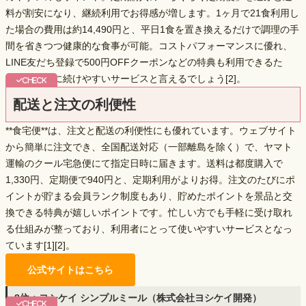
料が割安になり、継続利用でお得感が増します。1ヶ月で21食利用し
た場合の費用は約14,490円と、平日1食を置き換えるだけで調理の手
間を省きつつ健康的な食事が可能。コストパフォーマンスに優れ、
LINE友だち登録で500円OFFクーポン
などの特典も利用できるた
め、経済的に続けやすいサービスと言えるでしょう[2]。
配送と注文の利便性
**食宅便**は、注文と配送の利便性にも優れています。ウェブサイト
から簡単に注文でき、
全国配送対応
（一部離島を除く）で、ヤマト
運輸のクール宅急便にて指定日時に届きます。送料は都度購入で
1,330円、定期便で940円と、定期利用がよりお得。注文のたびにポ
イントが貯まる会員ランク制度もあり、貯めたポイントを景品と交
換できる特典が嬉しいポイントです。忙しい方でも手軽に受け取れ
る仕組みが整っており、利用者にとって使いやすいサービスとなっ
ています[1][2]。
公式サイトはこちら
8位：ヨシケイ シンプルミール（株式会社ヨシケイ開発）