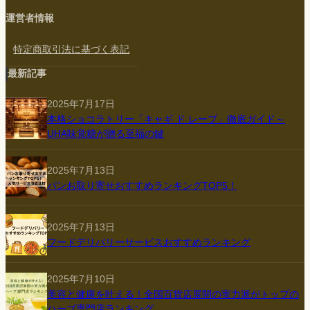
運営者情報
特定商取引法に基づく表記
最新記事
2025年7月17日
本格ショコラトリー「キャギ ド レーブ」徹底ガイド～
UHA味覚糖が贈る至福の鍵
2025年7月13日
パンお取り寄せおすすめランキングTOP5！
2025年7月13日
フードデリバリーサービスおすすめランキング
2025年7月10日
美容と健康を叶える！全国百貨店展開の実力派がトップの
ハーブ専門店ランキング