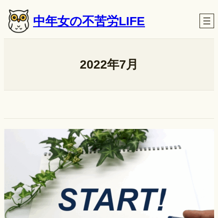
内
中年女の不苦労LIFE
容
を
ス
キ
2022年7月
ッ
プ